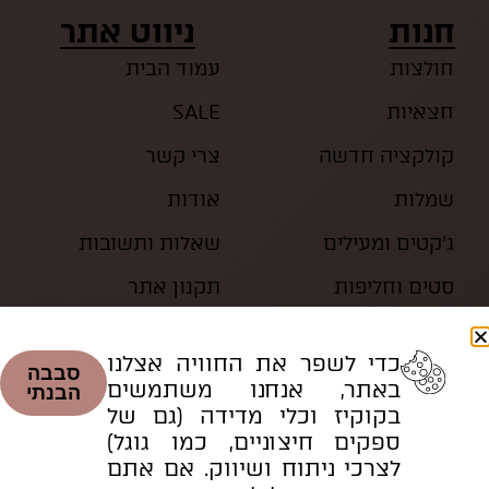
חנות
ניווט אתר
חולצות
עמוד הבית
חצאיות
SALE
קולקציה חדשה
צרי קשר
שמלות
אודות
ג’קטים ומעילים
שאלות ותשובות
סטים וחליפות
תקנון אתר
כדי לשפר את החוויה אצלנו
סבבה
באתר, אנחנו משתמשים
הבנתי
בקוקיז וכלי מדידה (גם של
ספקים חיצוניים, כמו גוגל)
לצרכי ניתוח ושיווק. אם אתם