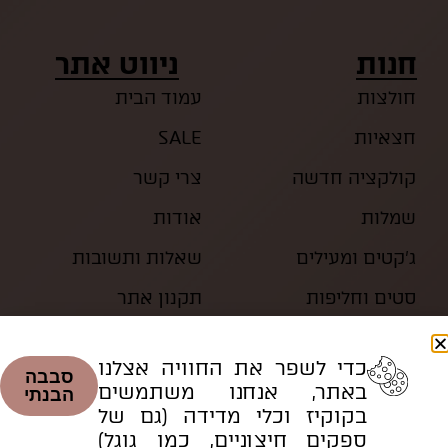
חנות
ניווט אתר
חולצות
עמוד הבית
חצאיות
SALE
קולקציה חדשה
צרי קשר
שמלות
אודות
ג’קטים ומעילים
שאלות ותשובות
סטים וחליפות
תקנון אתר
כדי לשפר את החוויה אצלנו
סבבה
באתר, אנחנו משתמשים
הבנתי
בקוקיז וכלי מדידה (גם של
ספקים חיצוניים, כמו גוגל)