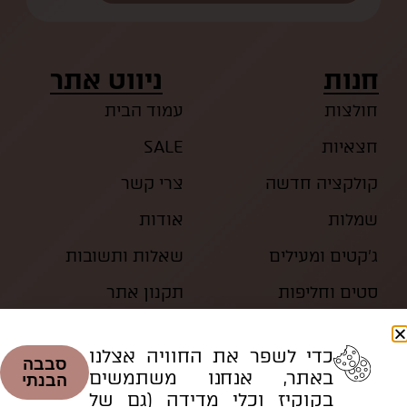
חנות
ניווט אתר
חולצות
עמוד הבית
חצאיות
SALE
קולקציה חדשה
צרי קשר
שמלות
אודות
ג’קטים ומעילים
שאלות ותשובות
סטים וחליפות
תקנון אתר
כדי לשפר את החוויה אצלנו
סבבה
באתר, אנחנו משתמשים
הבנתי
בקוקיז וכלי מדידה (גם של