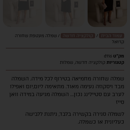
עמוד הבית
/
קולקציה חדשה
/ שמלה מעטפת שחורה
קז’ואל
מק"ט
d116
קטגוריות
קולקציה חדשה
,
שמלות
שמלה שחורה מחמיאה בטירוף לכל מידה. השמלה
מבד ויסקוזה נעימה מאוד. מתאימה ליום,יום ואפילו
לערב עם סטיילינג נכון… השמלה מגיעה במידה וואן
סייז
לשמלה סגירה בקשירה בלבד, ניתנת ללבישה
כעליונית או כשמלה.