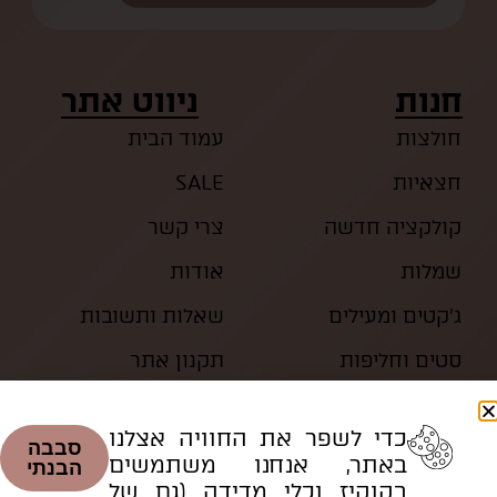
חנות
ניווט אתר
חולצות
עמוד הבית
חצאיות
SALE
קולקציה חדשה
צרי קשר
שמלות
אודות
ג’קטים ומעילים
שאלות ותשובות
סטים וחליפות
תקנון אתר
כדי לשפר את החוויה אצלנו
סבבה
באתר, אנחנו משתמשים
הבנתי
בקוקיז וכלי מדידה (גם של